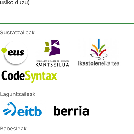
kusiko duzu)
Sustatzaileak
Laguntzaileak
Babesleak